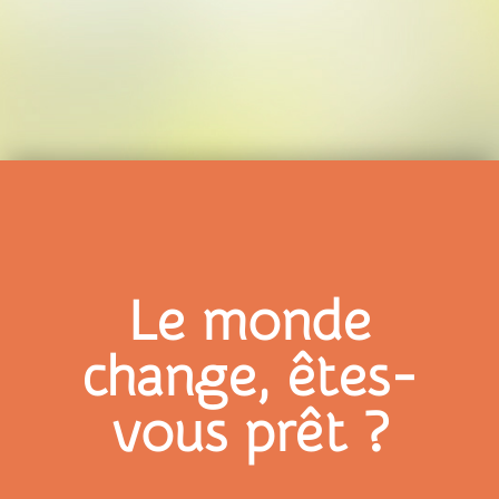
Le monde
change, êtes-
vous prêt ?